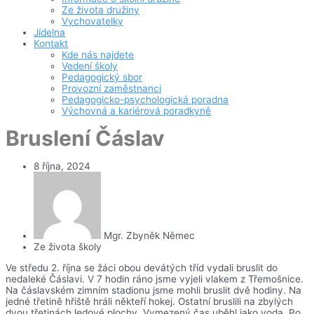
Ze života družiny
Vychovatelky
Jídelna
Kontakt
Kde nás najdete
Vedení školy
Pedagogický sbor
Provozní zaměstnanci
Pedagogicko-psychologická poradna
Výchovná a kariérová poradkyně
Bruslení Čáslav
8 října, 2024
Mgr. Zbyněk Němec
Ze života školy
Ve středu 2. října se žáci obou devátých tříd vydali bruslit do
nedaleké Čáslavi. V 7 hodin ráno jsme vyjeli vlakem z Třemošnice.
Na čáslavském zimním stadionu jsme mohli bruslit dvě hodiny. Na
jedné třetině hřiště hráli někteří hokej. Ostatní bruslili na zbylých
dvou třetinách ledové plochy. Vymezený čas uběhl jako voda. Po