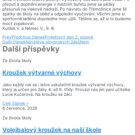
přezutí a doplnění energie v místním bufetu jsme se pěšky
přesunuli na vlakové nádraží. Po návratu do Třemošnice jsme šli
zpátky do školy na oběd a odpolední vyučování. Všichni jsme si
sportovně laděné dopoledne moc užili. Těšíme se, až si to budeme
moct zopakovat.
Kutílek V. a Němec V., 9. B
Prev
Předchozí článek
Projektový den 2. stupně
Další článek
Návštěva slovenských žáků
Next
Další příspěvky
Ze života školy
Kroužek výtvarné výchovy
Jako každý rok se i letos uskutečnil kroužek výtvarné výchovy,
který je určen pro žáky 4. až 9. třídy. Provází nás jím paní učitelka
Lucie Kučerová. Na kroužku se žáci
Celý článek »
6 července, 2026
Ze života školy
Volejbalový kroužek na naší škole