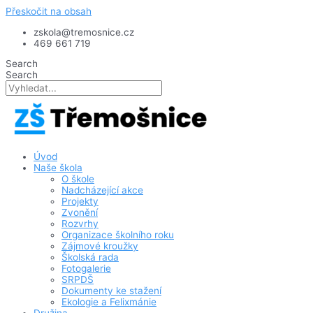
Přeskočit na obsah
zskola@tremosnice.cz
469 661 719
Search
Search
Úvod
Naše škola
O škole
Nadcházející akce
Projekty
Zvonění
Rozvrhy
Organizace školního roku
Zájmové kroužky
Školská rada
Fotogalerie
SRPDŠ
Dokumenty ke stažení
Ekologie a Felixmánie