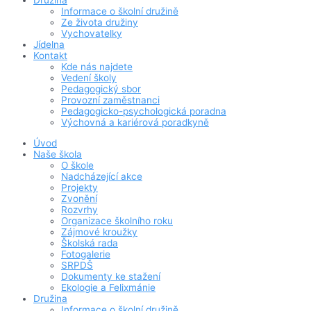
Družina
Informace o školní družině
Ze života družiny
Vychovatelky
Jídelna
Kontakt
Kde nás najdete
Vedení školy
Pedagogický sbor
Provozní zaměstnanci
Pedagogicko-psychologická poradna
Výchovná a kariérová poradkyně
Úvod
Naše škola
O škole
Nadcházející akce
Projekty
Zvonění
Rozvrhy
Organizace školního roku
Zájmové kroužky
Školská rada
Fotogalerie
SRPDŠ
Dokumenty ke stažení
Ekologie a Felixmánie
Družina
Informace o školní družině