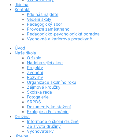
Jídelna
Kontakt
Kde nás najdete
Vedení školy
Pedagogický sbor
Provozní zaměstnanci
Pedagogicko-psychologická poradna
Výchovná a kariérová poradkyně
Úvod
Naše škola
O škole
Nadcházející akce
Projekty
Zvonění
Rozvrhy
Organizace školního roku
Zájmové kroužky
Školská rada
Fotogalerie
SRPDŠ
Dokumenty ke stažení
Ekologie a Felixmánie
Družina
Informace o školní družině
Ze života družiny
Vychovatelky
Jídelna