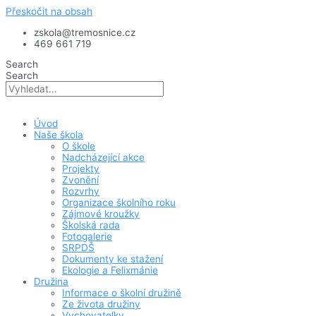
Přeskočit na obsah
zskola@tremosnice.cz
469 661 719
Search
Search
Úvod
Naše škola
O škole
Nadcházející akce
Projekty
Zvonění
Rozvrhy
Organizace školního roku
Zájmové kroužky
Školská rada
Fotogalerie
SRPDŠ
Dokumenty ke stažení
Ekologie a Felixmánie
Družina
Informace o školní družině
Ze života družiny
Vychovatelky