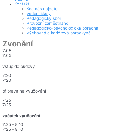
Kontakt
Kde nás najdete
Vedení školy
Pedagogický sbor
Provozní zaměstnanci
Pedagogicko-psychologická poradna
Výchovná a kariérová poradkyně
Zvonění
7:05
7:05
vstup do budovy
7:20
7:20
příprava na vyučování
7:25
7:25
začátek vyučování
7:25 - 8:10
7:25 - 8:10