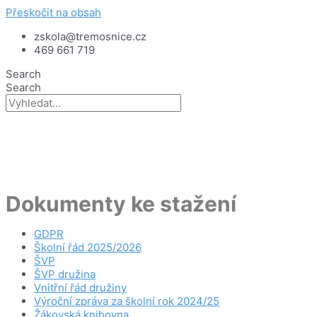
Přeskočit na obsah
zskola@tremosnice.cz
469 661 719
Search
Search
Dokumenty ke stažení
GDPR
Školní řád 2025/2026
ŠVP
ŠVP družina
Vnitřní řád družiny
Výroční zpráva za školní rok 2024/25
Žákovská knihovna