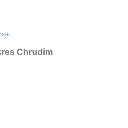
chově
okres Chrudim