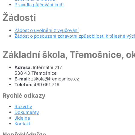
Pravidla půjčování knih
Žádosti
Žádost o uvolnění z vyučování
Žádost o posouzení zdravotní způsobilosti k tělesné vý
Základní škola, Třemošnice, 
Adresa:
Internátní 217,
538 43 Třemošnice
E-mail:
zskola@tremosnice.cz
Telefon:
469 661 719
Rychlé odkazy
Rozvrhy
Dokumenty
Jídelna
Kontakt
Nepřehlédněte