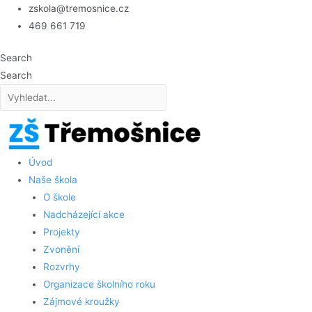
Přeskočit
zskola@tremosnice.cz
na
469 661 719
obsah
Search
Search
Úvod
Naše škola
O škole
Nadcházející akce
Projekty
Zvonění
Rozvrhy
Organizace školního roku
Zájmové kroužky