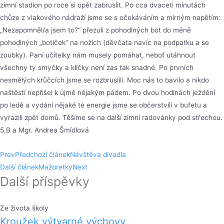
zimní stadion po roce si opět zabruslit. Po cca dvaceti minutách
chůze z vlakového nádraží jsme se s očekáváním a mírným napětím:
„Nezapomněl/a jsem to?“ přezuli z pohodlných bot do méně
pohodlných „botiček“ na nožích (děvčata navíc na podpatku a se
zoubky). Paní učitelky nám musely pomáhat, neboť utáhnout
všechny ty smyčky a kličky není zas tak snadné. Po prvních
nesmělých krůčcích jsme se rozbruslili. Moc nás to bavilo a nikdo
naštěstí nepřišel k újmě nějakým pádem. Po dvou hodinách ježdění
po ledě a vydání nějaké té energie jsme se občerstvili v bufetu a
vyrazili zpět domů. Těšíme se na další zimní radovánky pod střechou.
5.B a Mgr. Andrea Šmídlová
Prev
Předchozí článek
Návštěva divadla
Další článek
Mažoretky
Next
Další příspěvky
Ze života školy
Kroužek výtvarné výchovy