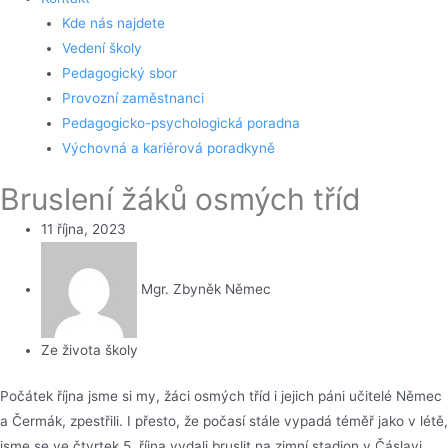
Kde nás najdete
Vedení školy
Pedagogický sbor
Provozní zaměstnanci
Pedagogicko-psychologická poradna
Výchovná a kariérová poradkyně
Bruslení žáků osmých tříd
11 října, 2023
Mgr. Zbyněk Němec
Ze života školy
Počátek října jsme si my, žáci osmých tříd i jejich páni učitelé Němec
a Čermák, zpestřili. I přesto, že počasí stále vypadá téměř jako v létě,
jsme se ve čtvrtek 5. října vydali bruslit na zimní stadion v Čáslavi.