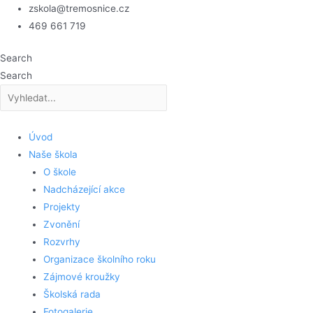
Přeskočit
zskola@tremosnice.cz
na
469 661 719
obsah
Search
Search
Úvod
Naše škola
O škole
Nadcházející akce
Projekty
Zvonění
Rozvrhy
Organizace školního roku
Zájmové kroužky
Školská rada
Fotogalerie