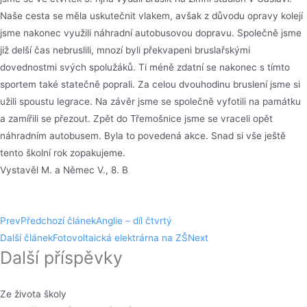
Naše cesta se měla uskutečnit vlakem, avšak z důvodu opravy kolejí
jsme nakonec využili náhradní autobusovou dopravu. Společně jsme
již delší čas nebruslili, mnozí byli překvapeni bruslařskými
dovednostmi svých spolužáků. Ti méně zdatní se nakonec s tímto
sportem také statečně poprali. Za celou dvouhodinu bruslení jsme si
užili spoustu legrace. Na závěr jsme se společně vyfotili na památku
a zamířili se přezout. Zpět do Třemošnice jsme se vraceli opět
náhradním autobusem. Byla to povedená akce. Snad si vše ještě
tento školní rok zopakujeme.
Vystavěl M. a Němec V., 8. B
Prev
Předchozí článek
Anglie – díl čtvrtý
Další článek
Fotovoltaická elektrárna na ZŠ
Next
Další příspěvky
Ze života školy