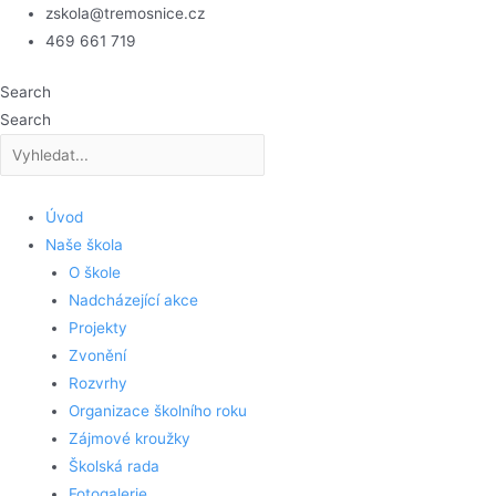
Přeskočit
zskola@tremosnice.cz
na
469 661 719
obsah
Search
Search
Úvod
Naše škola
O škole
Nadcházející akce
Projekty
Zvonění
Rozvrhy
Organizace školního roku
Zájmové kroužky
Školská rada
Fotogalerie