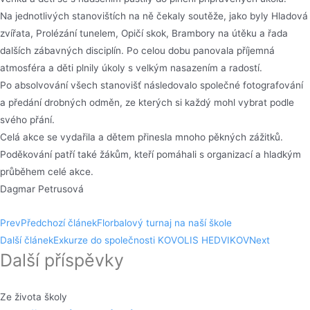
Na jednotlivých stanovištích na ně čekaly soutěže, jako byly Hladová
zvířata, Prolézání tunelem, Opičí skok, Brambory na útěku a řada
dalších zábavných disciplín. Po celou dobu panovala příjemná
atmosféra a děti plnily úkoly s velkým nasazením a radostí.
Po absolvování všech stanovišť následovalo společné fotografování
a předání drobných odměn, ze kterých si každý mohl vybrat podle
svého přání.
Celá akce se vydařila a dětem přinesla mnoho pěkných zážitků.
Poděkování patří také žákům, kteří pomáhali s organizací a hladkým
průběhem celé akce.
Dagmar Petrusová
Prev
Předchozí článek
Florbalový turnaj na naší škole
Další článek
Exkurze do společnosti KOVOLIS HEDVIKOV
Next
Další příspěvky
Ze života školy