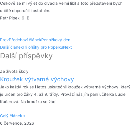
Celkově se mi výlet do divadla velmi líbil a toto představení bych
určitě doporučil i ostatním.
Petr Pipek, 9. B
Prev
Předchozí článek
Ponožkový den
Další článek
Tři oříšky pro Popelku
Next
Další příspěvky
Ze života školy
Kroužek výtvarné výchovy
Jako každý rok se i letos uskutečnil kroužek výtvarné výchovy, který
je určen pro žáky 4. až 9. třídy. Provází nás jím paní učitelka Lucie
Kučerová. Na kroužku se žáci
Celý článek »
6 července, 2026