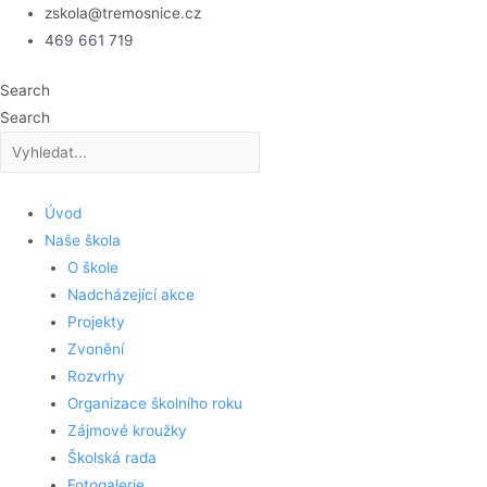
Přeskočit
zskola@tremosnice.cz
na
469 661 719
obsah
Search
Search
Úvod
Naše škola
O škole
Nadcházející akce
Projekty
Zvonění
Rozvrhy
Organizace školního roku
Zájmové kroužky
Školská rada
Fotogalerie