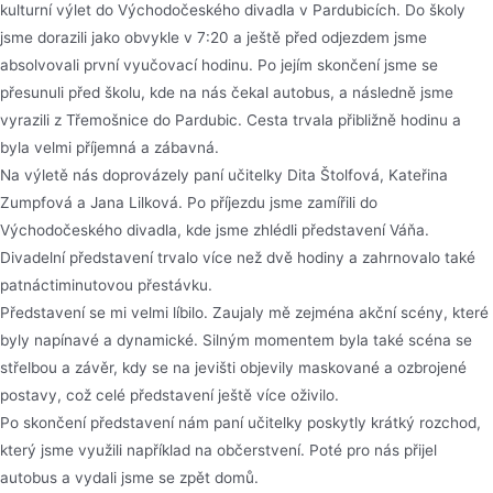
kulturní výlet do Východočeského divadla v Pardubicích. Do školy
jsme dorazili jako obvykle v 7:20 a ještě před odjezdem jsme
absolvovali první vyučovací hodinu. Po jejím skončení jsme se
přesunuli před školu, kde na nás čekal autobus, a následně jsme
vyrazili z Třemošnice do Pardubic. Cesta trvala přibližně hodinu a
byla velmi příjemná a zábavná.
Na výletě nás doprovázely paní učitelky Dita Štolfová, Kateřina
Zumpfová a Jana Lilková. Po příjezdu jsme zamířili do
Východočeského divadla, kde jsme zhlédli představení Váňa.
Divadelní představení trvalo více než dvě hodiny a zahrnovalo také
patnáctiminutovou přestávku.
Představení se mi velmi líbilo. Zaujaly mě zejména akční scény, které
byly napínavé a dynamické. Silným momentem byla také scéna se
střelbou a závěr, kdy se na jevišti objevily maskované a ozbrojené
postavy, což celé představení ještě více oživilo.
Po skončení představení nám paní učitelky poskytly krátký rozchod,
který jsme využili například na občerstvení. Poté pro nás přijel
autobus a vydali jsme se zpět domů.