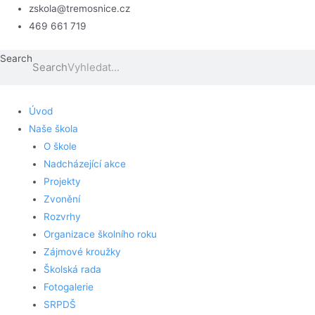
Přeskočit
zskola@tremosnice.cz
na
469 661 719
obsah
Search
Search
Úvod
Naše škola
O škole
Nadcházející akce
Projekty
Zvonění
Rozvrhy
Organizace školního roku
Zájmové kroužky
Školská rada
Fotogalerie
SRPDŠ