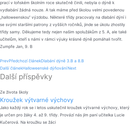
prací v loňském školním roce skutečně činili, nebyla o dýně k
vydlabání žádná nouze. A tak máme před školou velmi povedenou
„halloweenskou“ výzdobu. Některé třídy pracovaly na dlabání dýní i
se svými staršími patrony z vyšších ročníků, jinde se úkolu zhostily
třídy samy. Děkujeme tedy nejen našim spolužákům z 5. A, ale také
učitelům, kteří s námi v rámci výuky krásné dýně pomáhali tvořit.
Zumpfe Jan, 9. B
Prev
Předchozí článek
Dlabání dýně 3.B a 8.B
Další článek
Halloweenské dýňování
Next
Další příspěvky
Ze života školy
Kroužek výtvarné výchovy
Jako každý rok se i letos uskutečnil kroužek výtvarné výchovy, který
je určen pro žáky 4. až 9. třídy. Provází nás jím paní učitelka Lucie
Kučerová. Na kroužku se žáci