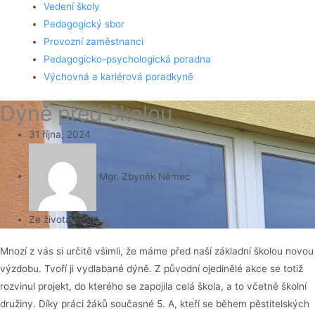
Vedení školy
Pedagogický sbor
Provozní zaměstnanci
Pedagogicko-psychologická poradna
Výchovná a kariérová poradkyně
Dýně před školou
31 října, 2024
Mgr. Zbyněk Němec
Ze života školy
Mnozí z vás si určitě všimli, že máme před naší základní školou novou
výzdobu. Tvoří ji vydlabané dýně. Z původní ojedinělé akce se totiž
rozvinul projekt, do kterého se zapojila celá škola, a to včetně školní
družiny. Díky práci žáků současné 5. A, kteří se během pěstitelských