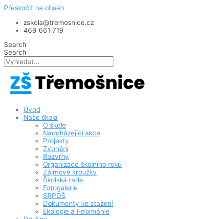
Přeskočit na obsah
zskola@tremosnice.cz
469 661 719
Search
Search
Úvod
Naše škola
O škole
Nadcházející akce
Projekty
Zvonění
Rozvrhy
Organizace školního roku
Zájmové kroužky
Školská rada
Fotogalerie
SRPDŠ
Dokumenty ke stažení
Ekologie a Felixmánie