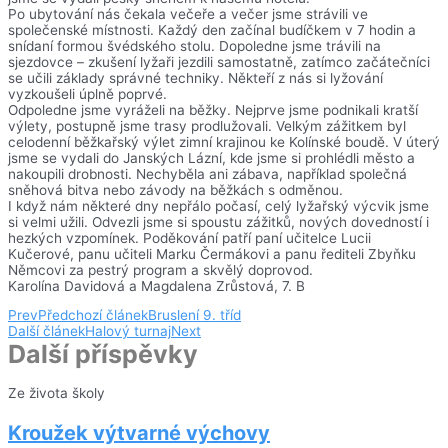
Po ubytování nás čekala večeře a večer jsme strávili ve
společenské místnosti. Každý den začínal budíčkem v 7 hodin a
snídaní formou švédského stolu. Dopoledne jsme trávili na
sjezdovce – zkušení lyžaři jezdili samostatně, zatímco začátečníci
se učili základy správné techniky. Někteří z nás si lyžování
vyzkoušeli úplně poprvé.
Odpoledne jsme vyráželi na běžky. Nejprve jsme podnikali kratší
výlety, postupně jsme trasy prodlužovali. Velkým zážitkem byl
celodenní běžkařský výlet zimní krajinou ke Kolínské boudě. V úterý
jsme se vydali do Janských Lázní, kde jsme si prohlédli město a
nakoupili drobnosti. Nechyběla ani zábava, například společná
sněhová bitva nebo závody na běžkách s odměnou.
I když nám některé dny nepřálo počasí, celý lyžařský výcvik jsme
si velmi užili. Odvezli jsme si spoustu zážitků, nových dovedností i
hezkých vzpomínek. Poděkování patří paní učitelce Lucii
Kučerové, panu učiteli Marku Čermákovi a panu řediteli Zbyňku
Němcovi za pestrý program a skvělý doprovod.
Karolína Davidová a Magdalena Zrůstová, 7. B
Prev
Předchozí článek
Bruslení 9. tříd
Další článek
Halový turnaj
Next
Další příspěvky
Ze života školy
Kroužek výtvarné výchovy