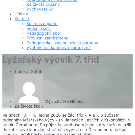
Ze života družiny
Vychovatelky
Jídelna
Kontakt
Kde nás najdete
Vedení školy
Pedagogický sbor
Provozní zaměstnanci
Pedagogicko-psychologická poradna
Výchovná a kariérová poradkyně
Lyžařský výcvik 7. tříd
1 února, 2026
Mgr. Zbyněk Němec
Ze života školy
Ve dnech 10. – 16. ledna 2026 se žáci tříd 7. A a 7. B zúčastnili
týdenního lyžařského výcviku v Janských Lázních v Krkonoších, v
areálu Černá hora. Po příjezdu autobusem jsme kufry i lyže naložili
do kabinkové lanovky, která nás vyvezla na Černou horu, odkud
jsme se vydali pěšky sněhem k našemu hotelu.