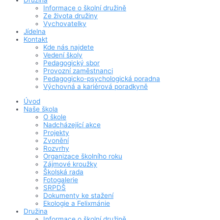
Družina
Informace o školní družině
Ze života družiny
Vychovatelky
Jídelna
Kontakt
Kde nás najdete
Vedení školy
Pedagogický sbor
Provozní zaměstnanci
Pedagogicko-psychologická poradna
Výchovná a kariérová poradkyně
Úvod
Naše škola
O škole
Nadcházející akce
Projekty
Zvonění
Rozvrhy
Organizace školního roku
Zájmové kroužky
Školská rada
Fotogalerie
SRPDŠ
Dokumenty ke stažení
Ekologie a Felixmánie
Družina
Informace o školní družině