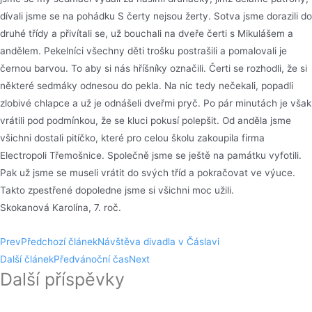
dívali jsme se na pohádku S čerty nejsou žerty. Sotva jsme dorazili do
druhé třídy a přivítali se, už bouchali na dveře čerti s Mikulášem a
andělem. Pekelníci všechny děti trošku postrašili a pomalovali je
černou barvou. To aby si nás hříšníky označili. Čerti se rozhodli, že si
některé sedmáky odnesou do pekla. Na nic tedy nečekali, popadli
zlobivé chlapce a už je odnášeli dveřmi pryč. Po pár minutách je však
vrátili pod podmínkou, že se kluci pokusí polepšit. Od anděla jsme
všichni dostali pitíčko, které pro celou školu zakoupila firma
Electropoli Třemošnice. Společně jsme se ještě na památku vyfotili.
Pak už jsme se museli vrátit do svých tříd a pokračovat ve výuce.
Takto zpestřené dopoledne jsme si všichni moc užili.
Skokanová Karolína, 7. roč.
Prev
Předchozí článek
Návštěva divadla v Čáslavi
Další článek
Předvánoční čas
Next
Další příspěvky