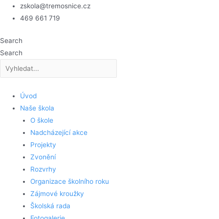
Přeskočit
zskola@tremosnice.cz
na
469 661 719
obsah
Search
Search
Úvod
Naše škola
O škole
Nadcházející akce
Projekty
Zvonění
Rozvrhy
Organizace školního roku
Zájmové kroužky
Školská rada
Fotogalerie