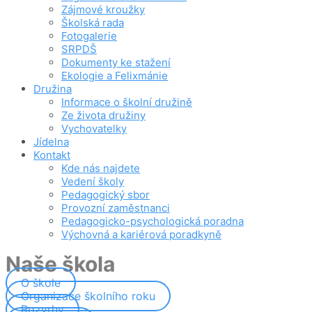
Zájmové kroužky
Školská rada
Fotogalerie
SRPDŠ
Dokumenty ke stažení
Ekologie a Felixmánie
Družina
Informace o školní družině
Ze života družiny
Vychovatelky
Jídelna
Kontakt
Kde nás najdete
Vedení školy
Pedagogický sbor
Provozní zaměstnanci
Pedagogicko-psychologická poradna
Výchovná a kariérová poradkyně
Naše škola
O škole
Organizace školního roku
Rozvrhy