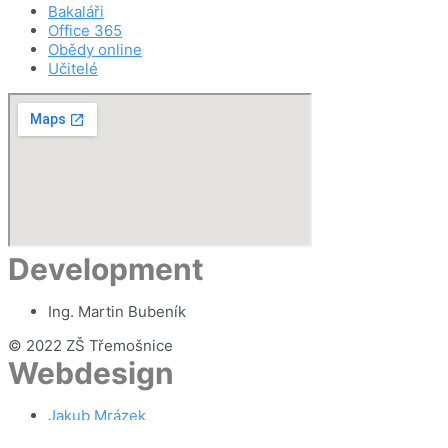
Bakaláři
Office 365
Obědy online
Učitelé
Development
Ing. Martin Bubeník
© 2022 ZŠ Třemošnice
Webdesign
Jakub Mrázek
Peter Rapan