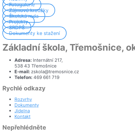
Fotogalerie
Zájmové kroužky
Školská rada
Projekty
SRDPŠ
Dokumenty ke stažení
Základní škola, Třemošnice, 
Adresa:
Internátní 217,
538 43 Třemošnice
E-mail:
zskola@tremosnice.cz
Telefon:
469 661 719
Rychlé odkazy
Rozvrhy
Dokumenty
Jídelna
Kontakt
Nepřehlédněte