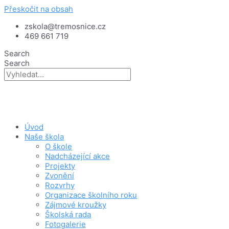
Přeskočit na obsah
zskola@tremosnice.cz
469 661 719
Search
Search
Úvod
Naše škola
O škole
Nadcházející akce
Projekty
Zvonění
Rozvrhy
Organizace školního roku
Zájmové kroužky
Školská rada
Fotogalerie