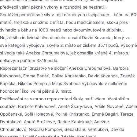
předvedli velmi pěkné výkony a rozhodně se neztratili.
Soutěžící poměřili své síly v pěti náročných disciplínách – běhu na 60
metrů, trojskoku snožmo z místa, hodu medicinbalem, skoku přes
švihadlo a běhu na 1000 metrů nebo dvouminutovém driblinku.
Největšího individuálního úspěchu dosáhl David Kovanda, který ve
své kategorii vybojoval skvělé 2. místo se ziskem 3571 bodů. Výborně
si vedla také Anežka Chroumalová, jež obsadila krásné 4. místo s
celkovým počtem 3315 bodů.
Reprezentační družstvo ve složení Anežka Chroumalová, Barbora
Kalvodová, Emma Bagári, Polina Khristenko, David Kovanda, Zdeněk
Kápička, Nikolas Pompa a Miloš Svoboda vybojovalo v celkovém
hodnocení škol velmi pěkné 9. místo.
Poděkování za vzornou reprezentaci školy patří všem účastníkům
soutěže: Barboře Kalvodové, Anetě Škarydové, Adéle Novotné, Adéle
Opočenské, Sofii Holecové, Polině Khristenko, Emmě Bagári, Tereze
Dvořákové, Anetě Brožkové, Radce Kaniokové, Anežce
Chroumalové, Nikolasi Pompovi, Sebastianu Ventlukovi, Davidu
Kovandovi, Miloši Svobodovi a Zdeňku Kápičkovi.