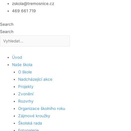
Přeskočit
zskola@tremosnice.cz
na
469 661 719
obsah
Search
Search
Úvod
Naše škola
O škole
Nadcházející akce
Projekty
Zvonění
Rozvrhy
Organizace školního roku
Zájmové kroužky
Školská rada
Fotogalerie