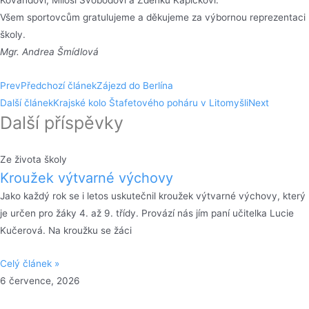
Všem sportovcům gratulujeme a děkujeme za výbornou reprezentaci
školy.
Mgr. Andrea Šmídlová
Prev
Předchozí článek
Zájezd do Berlína
Další článek
Krajské kolo Štafetového poháru v Litomyšli
Next
Další příspěvky
Ze života školy
Kroužek výtvarné výchovy
Jako každý rok se i letos uskutečnil kroužek výtvarné výchovy, který
je určen pro žáky 4. až 9. třídy. Provází nás jím paní učitelka Lucie
Kučerová. Na kroužku se žáci
Celý článek »
6 července, 2026