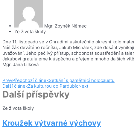
Mgr. Zbyněk Němec
Ze života školy
Dne 11. listopadu se v Chrudimi uskutečnilo okresní kolo mat
Náš žák devátého ročníku, Jakub Michálek, zde dosáhl vynikají
uvažování. Jeho pečlivý přístup, schopnost soustředění a tale
Jakubovi gratulujeme k úspěchu a přejeme mnoho dalších vítě
Mgr. Jana Lilková
Prev
Předchozí článek
Setkání s pamětnicí holocaustu
Další článek
Za kulturou do Pardubic
Next
Další příspěvky
Ze života školy
Kroužek výtvarné výchovy