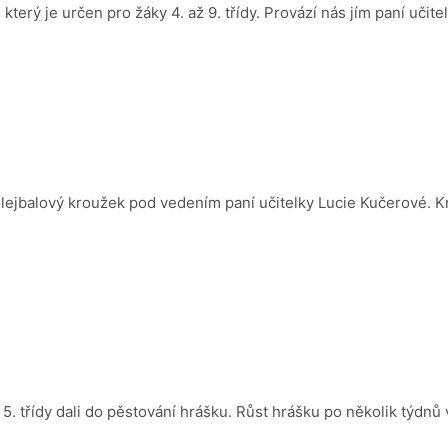
který je určen pro žáky 4. až 9. třídy. Provází nás jím paní učit
ejbalový kroužek pod vedením paní učitelky Lucie Kučerové. Krou
 5. třídy dali do pěstování hrášku. Růst hrášku po několik týdnů 