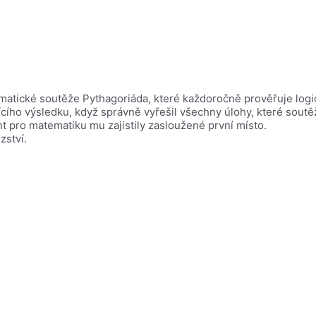
ematické soutěže Pythagoriáda, které každoročně prověřuje log
cího výsledku, když správně vyřešil všechny úlohy, které soutě
nt pro matematiku mu zajistily zasloužené první místo.
zství.