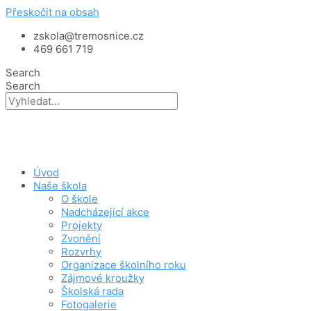
Přeskočit na obsah
zskola@tremosnice.cz
469 661 719
Search
Search
Úvod
Naše škola
O škole
Nadcházející akce
Projekty
Zvonění
Rozvrhy
Organizace školního roku
Zájmové kroužky
Školská rada
Fotogalerie