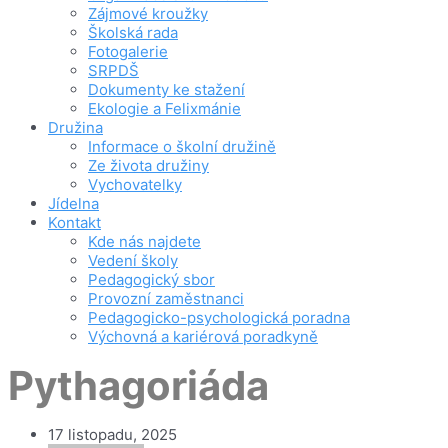
Zájmové kroužky
Školská rada
Fotogalerie
SRPDŠ
Dokumenty ke stažení
Ekologie a Felixmánie
Družina
Informace o školní družině
Ze života družiny
Vychovatelky
Jídelna
Kontakt
Kde nás najdete
Vedení školy
Pedagogický sbor
Provozní zaměstnanci
Pedagogicko-psychologická poradna
Výchovná a kariérová poradkyně
Pythagoriáda
17 listopadu, 2025