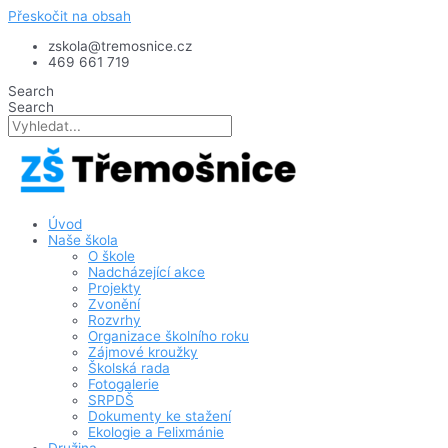
Přeskočit na obsah
zskola@tremosnice.cz
469 661 719
Search
Search
Úvod
Naše škola
O škole
Nadcházející akce
Projekty
Zvonění
Rozvrhy
Organizace školního roku
Zájmové kroužky
Školská rada
Fotogalerie
SRPDŠ
Dokumenty ke stažení
Ekologie a Felixmánie