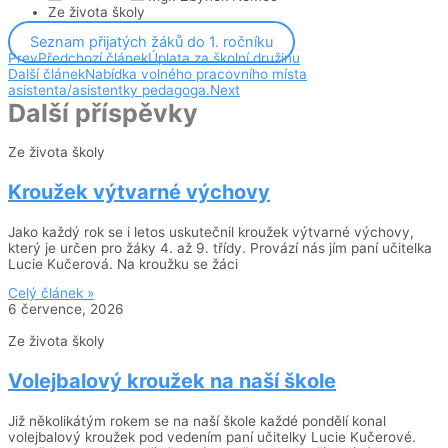
Ze života školy
Seznam přijatých žáků do 1. ročníku
Prev
Předchozí článek
Úplata za školní družinu
Další článek
Nabídka volného pracovního místa
asistenta/asistentky pedagoga.
Next
Další příspěvky
Ze života školy
Kroužek výtvarné výchovy
Jako každý rok se i letos uskutečnil kroužek výtvarné výchovy,
který je určen pro žáky 4. až 9. třídy. Provází nás jím paní učitelka
Lucie Kučerová. Na kroužku se žáci
Celý článek »
6 července, 2026
Ze života školy
Volejbalový kroužek na naší škole
Již několikátým rokem se na naší škole každé pondělí konal
volejbalový kroužek pod vedením paní učitelky Lucie Kučerové.