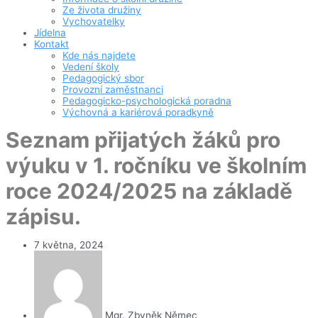
Ze života družiny
Vychovatelky
Jídelna
Kontakt
Kde nás najdete
Vedení školy
Pedagogický sbor
Provozní zaměstnanci
Pedagogicko-psychologická poradna
Výchovná a kariérová poradkyně
Seznam přijatých žáků pro
výuku v 1. ročníku ve školním
roce 2024/2025 na základě
zápisu.
7 května, 2024
Mgr. Zbyněk Němec