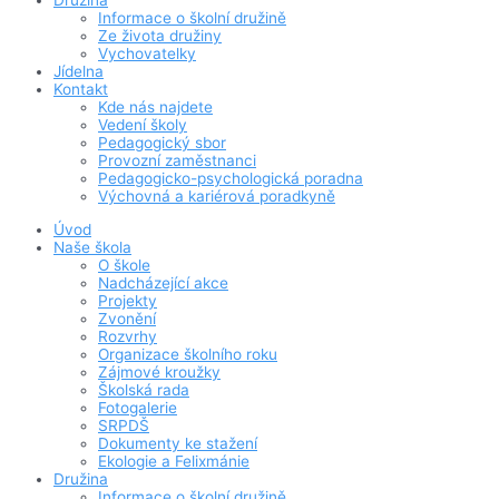
Družina
Informace o školní družině
Ze života družiny
Vychovatelky
Jídelna
Kontakt
Kde nás najdete
Vedení školy
Pedagogický sbor
Provozní zaměstnanci
Pedagogicko-psychologická poradna
Výchovná a kariérová poradkyně
Úvod
Naše škola
O škole
Nadcházející akce
Projekty
Zvonění
Rozvrhy
Organizace školního roku
Zájmové kroužky
Školská rada
Fotogalerie
SRPDŠ
Dokumenty ke stažení
Ekologie a Felixmánie
Družina
Informace o školní družině