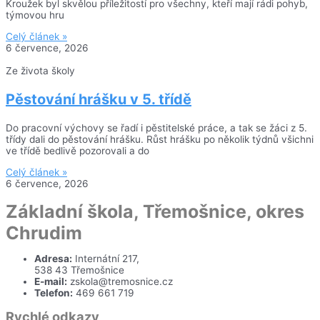
Kroužek byl skvělou příležitostí pro všechny, kteří mají rádi pohyb,
týmovou hru
Celý článek »
6 července, 2026
Ze života školy
Pěstování hrášku v 5. třídě
Do pracovní výchovy se řadí i pěstitelské práce, a tak se žáci z 5.
třídy dali do pěstování hrášku. Růst hrášku po několik týdnů všichni
ve třídě bedlivě pozorovali a do
Celý článek »
6 července, 2026
Základní škola, Třemošnice, okres
Chrudim
Adresa:
Internátní 217,
538 43 Třemošnice
E-mail:
zskola@tremosnice.cz
Telefon:
469 661 719
Rychlé odkazy