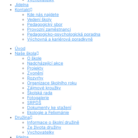
Jídelna
Kontakt
Kde nás najdete
Vedení školy
Pedagogický sbor
Provozní zaměstnanci
Pedagogicko-psychologická poradna
Výchovná a kariérová poradkyně
Úvod
Naše škola
O škole
Nadcházející akce
Projekty
Zvonění
Rozvrhy
Organizace školního roku
Zájmové kroužky
Školská rada
Fotogalerie
SRPDŠ
Dokumenty ke stažení
Ekologie a Felixmánie
Družina
Informace o školní družině
Ze života družiny
Vychovatelky
Jídelna