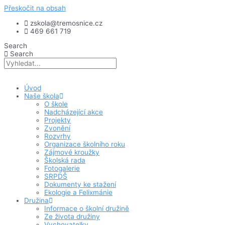
Přeskočit na obsah
zskola@tremosnice.cz
469 661 719
Search
Search
Úvod
Naše škola
O škole
Nadcházející akce
Projekty
Zvonění
Rozvrhy
Organizace školního roku
Zájmové kroužky
Školská rada
Fotogalerie
SRPDŠ
Dokumenty ke stažení
Ekologie a Felixmánie
Družina
Informace o školní družině
Ze života družiny
Vychovatelky