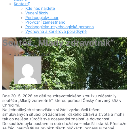
Kontakt
Kde nás najdete
Vedení školy
Pedagogický sbor
Provozní zaměstnanci
Pedagogicko-psychologická poradna
Výchovná a kariérová poradkyně
Soutěž „Mladý zdravotník“
26 května, 2026
Mgr. Zbyněk Němec
Ze života školy
Dne 20. 5. 2026 se děti ze zdravotnického kroužku zúčastnily
soutěže „Mladý zdravotník“, kterou pořádal Český červený kříž v
Chrudimi.
Na jednotlivých stanovištích si žáci vyzkoušeli řešení
simulovaných situací při záchraně lidského zdraví a života a mohli
tak co nejlépe zúročit své dosavadní znalosti a dovednosti.
Do soutěže byla postavena obě družstva – mladší i starší. Přestože
se žáci neumístili na prvních třech příčkách, odnesli si cenné