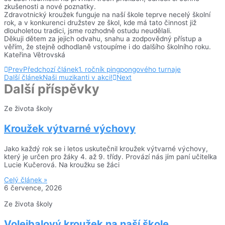
zkušenosti a nové poznatky.
Zdravotnický kroužek funguje na naší škole teprve necelý školní
rok, a v konkurenci družstev ze škol, kde má tato činnost již
dlouholetou tradici, jsme rozhodně ostudu neudělali.
Děkuji dětem za jejich odvahu, snahu a zodpovědný přístup a
věřím, že stejně odhodlaně vstoupíme i do dalšího školního roku.
Kateřina Větrovská
Prev
Předchozí článek
1. ročník pingpongového turnaje
Další článek
Naši muzikanti v akci!
Next
Další příspěvky
Ze života školy
Kroužek výtvarné výchovy
Jako každý rok se i letos uskutečnil kroužek výtvarné výchovy,
který je určen pro žáky 4. až 9. třídy. Provází nás jím paní učitelka
Lucie Kučerová. Na kroužku se žáci
Celý článek »
6 července, 2026
Ze života školy
Volejbalový kroužek na naší škole