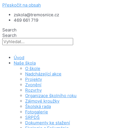
Přeskočit na obsah
zskola@tremosnice.cz
469 661 719
Search
Search
Úvod
Naše škola
O škole
Nadcházející akce
Projekty
Zvonění
Rozvrhy
Organizace školního roku
Zájmové kroužky
Školská rada
Fotogalerie
SRPDŠ
Dokumenty ke stažení