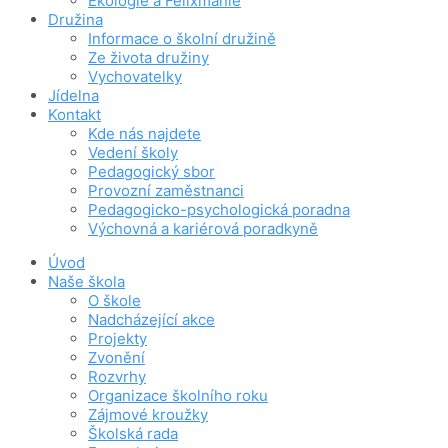
Ekologie a Felixmánie
Družina
Informace o školní družině
Ze života družiny
Vychovatelky
Jídelna
Kontakt
Kde nás najdete
Vedení školy
Pedagogický sbor
Provozní zaměstnanci
Pedagogicko-psychologická poradna
Výchovná a kariérová poradkyně
Úvod
Naše škola
O škole
Nadcházející akce
Projekty
Zvonění
Rozvrhy
Organizace školního roku
Zájmové kroužky
Školská rada