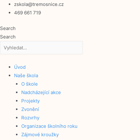
Přeskočit
zskola@tremosnice.cz
na
469 661 719
obsah
Search
Search
Úvod
Naše škola
O škole
Nadcházející akce
Projekty
Zvonění
Rozvrhy
Organizace školního roku
Zájmové kroužky