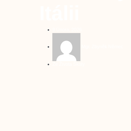
Itálii
9 Února, 2026
Mgr. Zbyněk Němec
Ze Života Školy