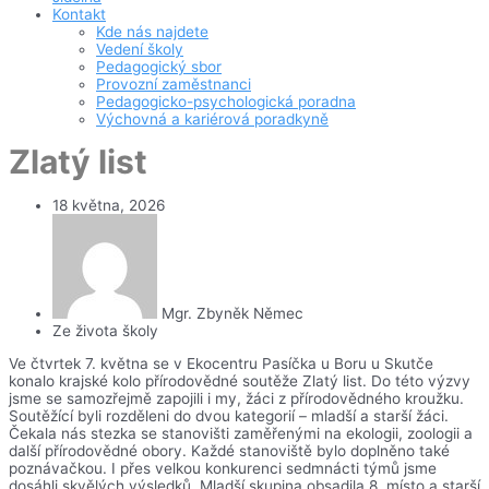
Kontakt
Kde nás najdete
Vedení školy
Pedagogický sbor
Provozní zaměstnanci
Pedagogicko-psychologická poradna
Výchovná a kariérová poradkyně
Zlatý list
18 května, 2026
Mgr. Zbyněk Němec
Ze života školy
Ve čtvrtek 7. května se v Ekocentru Pasíčka u Boru u Skutče
konalo krajské kolo přírodovědné soutěže Zlatý list. Do této výzvy
jsme se samozřejmě zapojili i my, žáci z přírodovědného kroužku.
Soutěžící byli rozděleni do dvou kategorií – mladší a starší žáci.
Čekala nás stezka se stanovišti zaměřenými na ekologii, zoologii a
další přírodovědné obory. Každé stanoviště bylo doplněno také
poznávačkou. I přes velkou konkurenci sedmnácti týmů jsme
dosáhli skvělých výsledků. Mladší skupina obsadila 8. místo a starší