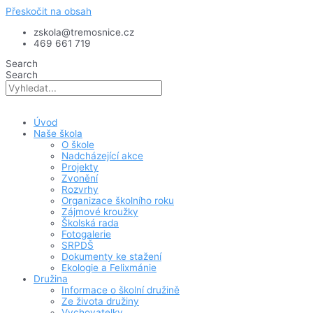
Přeskočit na obsah
zskola@tremosnice.cz
469 661 719
Search
Search
Úvod
Naše škola
O škole
Nadcházející akce
Projekty
Zvonění
Rozvrhy
Organizace školního roku
Zájmové kroužky
Školská rada
Fotogalerie
SRPDŠ
Dokumenty ke stažení
Ekologie a Felixmánie
Družina
Informace o školní družině
Ze života družiny
Vychovatelky