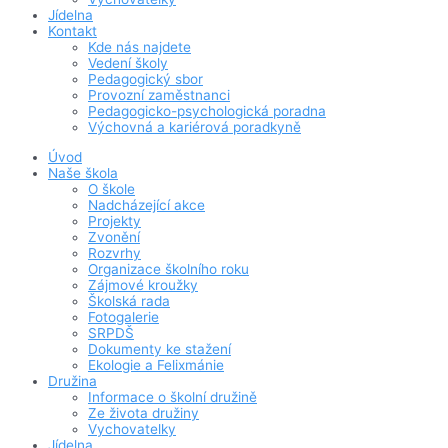
Jídelna
Kontakt
Kde nás najdete
Vedení školy
Pedagogický sbor
Provozní zaměstnanci
Pedagogicko-psychologická poradna
Výchovná a kariérová poradkyně
Úvod
Naše škola
O škole
Nadcházející akce
Projekty
Zvonění
Rozvrhy
Organizace školního roku
Zájmové kroužky
Školská rada
Fotogalerie
SRPDŠ
Dokumenty ke stažení
Ekologie a Felixmánie
Družina
Informace o školní družině
Ze života družiny
Vychovatelky
Jídelna