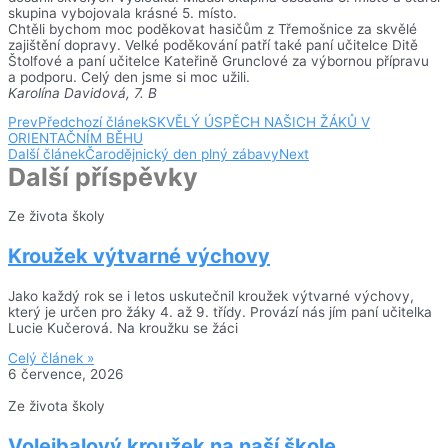
skupina vybojovala krásné 5. místo.
Chtěli bychom moc poděkovat hasičům z Třemošnice za skvělé
zajištění dopravy. Velké poděkování patří také paní učitelce Ditě
Štolfové a paní učitelce Kateřině Grunclové za výbornou přípravu
a podporu. Celý den jsme si moc užili.
Karolína Davidová, 7. B
Prev
Předchozí článek
SKVĚLÝ ÚSPĚCH NAŠICH ŽÁKŮ V
ORIENTAČNÍM BĚHU
Další článek
Čarodějnický den plný zábavy
Next
Další příspěvky
Ze života školy
Kroužek výtvarné výchovy
Jako každý rok se i letos uskutečnil kroužek výtvarné výchovy,
který je určen pro žáky 4. až 9. třídy. Provází nás jím paní učitelka
Lucie Kučerová. Na kroužku se žáci
Celý článek »
6 července, 2026
Ze života školy
Volejbalový kroužek na naší škole