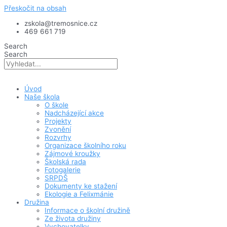
Přeskočit na obsah
zskola@tremosnice.cz
469 661 719
Search
Search
Úvod
Naše škola
O škole
Nadcházející akce
Projekty
Zvonění
Rozvrhy
Organizace školního roku
Zájmové kroužky
Školská rada
Fotogalerie
SRPDŠ
Dokumenty ke stažení
Ekologie a Felixmánie
Družina
Informace o školní družině
Ze života družiny
Vychovatelky