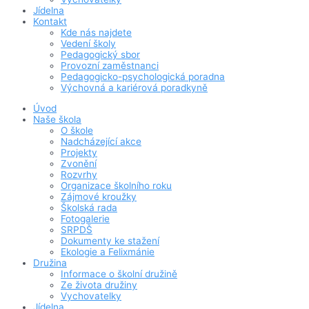
Jídelna
Kontakt
Kde nás najdete
Vedení školy
Pedagogický sbor
Provozní zaměstnanci
Pedagogicko-psychologická poradna
Výchovná a kariérová poradkyně
Úvod
Naše škola
O škole
Nadcházející akce
Projekty
Zvonění
Rozvrhy
Organizace školního roku
Zájmové kroužky
Školská rada
Fotogalerie
SRPDŠ
Dokumenty ke stažení
Ekologie a Felixmánie
Družina
Informace o školní družině
Ze života družiny
Vychovatelky
Jídelna