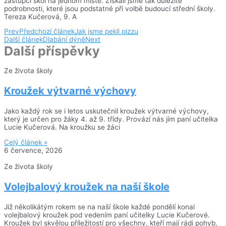
zástupci škol na jednom místě. Získali jsme tak důležité
podrobnosti, které jsou podstatné při volbě budoucí střední školy.
Tereza Kučerová, 9. A
Prev
Předchozí článek
Jak jsme pekli pizzu
Další článek
Dlabání dýně
Next
Další příspěvky
Ze života školy
Kroužek výtvarné výchovy
Jako každý rok se i letos uskutečnil kroužek výtvarné výchovy,
který je určen pro žáky 4. až 9. třídy. Provází nás jím paní učitelka
Lucie Kučerová. Na kroužku se žáci
Celý článek »
6 července, 2026
Ze života školy
Volejbalový kroužek na naší škole
Již několikátým rokem se na naší škole každé pondělí konal
volejbalový kroužek pod vedením paní učitelky Lucie Kučerové.
Kroužek byl skvělou příležitostí pro všechny, kteří mají rádi pohyb,