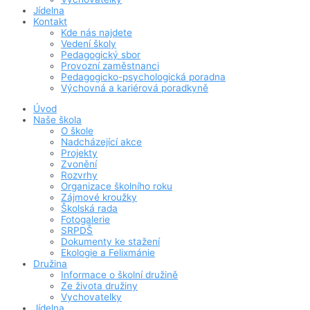
Jídelna
Kontakt
Kde nás najdete
Vedení školy
Pedagogický sbor
Provozní zaměstnanci
Pedagogicko-psychologická poradna
Výchovná a kariérová poradkyně
Úvod
Naše škola
O škole
Nadcházející akce
Projekty
Zvonění
Rozvrhy
Organizace školního roku
Zájmové kroužky
Školská rada
Fotogalerie
SRPDŠ
Dokumenty ke stažení
Ekologie a Felixmánie
Družina
Informace o školní družině
Ze života družiny
Vychovatelky
Jídelna