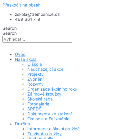
Přeskočit na obsah
zskola@tremosnice.cz
469 661 719
Search
Search
Úvod
Naše škola
O škole
Nadcházející akce
Projekty
Zvonění
Rozvrhy
Organizace školního roku
Zájmové kroužky
Školská rada
Fotogalerie
SRPDŠ
Dokumenty ke stažení
Ekologie a Felixmánie
Družina
Informace o školní družině
Ze života družiny
Vychovatelky