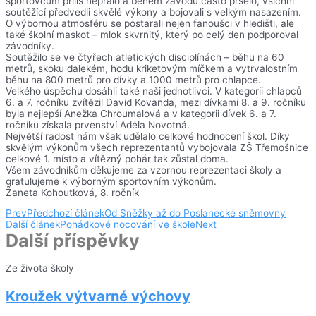
sportovcům příliš nepřálo a během závodů často pršelo, všichni
soutěžící předvedli skvělé výkony a bojovali s velkým nasazením.
O výbornou atmosféru se postarali nejen fanoušci v hledišti, ale
také školní maskot – mlok skvrnitý, který po celý den podporoval
závodníky.
Soutěžilo se ve čtyřech atletických disciplínách – běhu na 60
metrů, skoku dalekém, hodu kriketovým míčkem a vytrvalostním
běhu na 800 metrů pro dívky a 1000 metrů pro chlapce.
Velkého úspěchu dosáhli také naši jednotlivci. V kategorii chlapců
6. a 7. ročníku zvítězil David Kovanda, mezi dívkami 8. a 9. ročníku
byla nejlepší Anežka Chroumalová a v kategorii dívek 6. a 7.
ročníku získala prvenství Adéla Novotná.
Největší radost nám však udělalo celkové hodnocení škol. Díky
skvělým výkonům všech reprezentantů vybojovala ZŠ Třemošnice
celkové 1. místo a vítězný pohár tak zůstal doma.
Všem závodníkům děkujeme za vzornou reprezentaci školy a
gratulujeme k výborným sportovním výkonům.
Žaneta Kohoutková, 8. ročník
Prev
Předchozí článek
Od Sněžky až do Poslanecké sněmovny
Další článek
Pohádkové nocování ve škole
Next
Další příspěvky
Ze života školy
Kroužek výtvarné výchovy