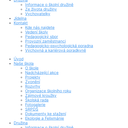
Družina
Informace o školní družině
Ze života družiny
Vychovatelky
Jídelna
Kontakt
Kde nás najdete
Vedení školy
Pedagogický sbor
Provozní zaměstnanci
Pedagogicko-psychologická poradna
Výchovná a kariérová poradkyně
Úvod
Naše škola
O škole
Nadcházející akce
Projekty
Zvonění
Rozvrhy
Organizace školního roku
Zájmové kroužky
Školská rada
Fotogalerie
SRPDŠ
Dokumenty ke stažení
Ekologie a Felixmánie
Družina
Informace o školní družině