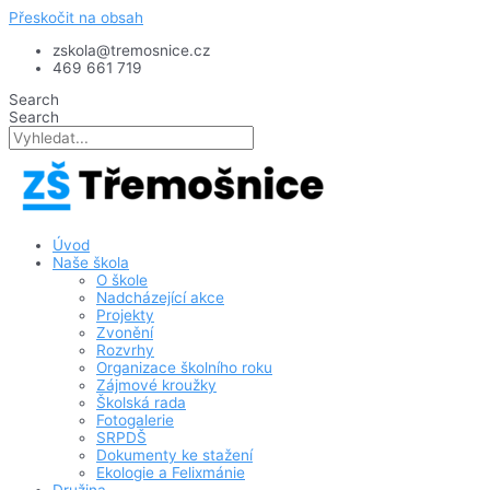
Přeskočit na obsah
zskola@tremosnice.cz
469 661 719
Search
Search
Úvod
Naše škola
O škole
Nadcházející akce
Projekty
Zvonění
Rozvrhy
Organizace školního roku
Zájmové kroužky
Školská rada
Fotogalerie
SRPDŠ
Dokumenty ke stažení
Ekologie a Felixmánie