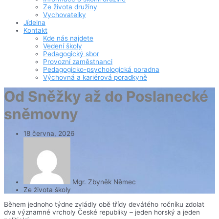
Ze života družiny
Vychovatelky
Jídelna
Kontakt
Kde nás najdete
Vedení školy
Pedagogický sbor
Provozní zaměstnanci
Pedagogicko-psychologická poradna
Výchovná a kariérová poradkyně
Od Sněžky až do Poslanecké
sněmovny
18 června, 2026
Mgr. Zbyněk Němec
Ze života školy
Během jednoho týdne zvládly obě třídy devátého ročníku zdolat
dva významné vrcholy České republiky – jeden horský a jeden