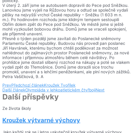
politický.
V úterý 2. září jsme se autobusem dopravili do Pece pod Sněžkou.
Lanovkou jsme vyjeli na Růžovou horu a odtud se společně vydali
pěšky na nejvyšší vrchol České republiky – Sněžku (1 603 m n.
m.). Po hodinovém rozchodu jsme klidným tempem sestoupili
Obřím dolem zpět do Pece pod Sněžkou. Ve městě jsme si ještě
mohli vyzkoušet bobovou dráhu. Domů jsme se vraceli spokojení,
ale příjemně unavení.
Přesně o týden později jsme zavítali do Poslanecké sněmovny
Parlamentu České republiky. Budovou nás provedl pan poslanec
Jiří Havránek, kterému bychom chtěli poděkovat za možnost
nahlédnout do zajímavých prostor Poslanecké sněmovny, za nové
informace i příjemnou atmosféru během celé návštěvy. Po
prohlídce jsme dostali slíbený rozchod na nákupy a poté se vlakem
vydali zpět do Třemošnice. Domů jsme dorazili sice trochu
promoklí, unavení a s lehčími peněženkami, ale plní nových zážitků.
Petra Vašíčková, 9. A
Prev
Předchozí článek
Kroužek Tvořílek
Další článek
Olympiáda v lehkoatletickém čtyřboji
Next
Další příspěvky
Ze života školy
Kroužek výtvarné výchovy
Jako každý rok se i letos uskutečnil kroužek výtvarné výchovy,