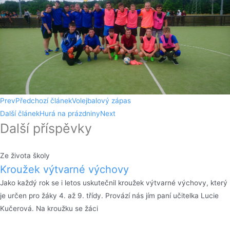
Prev
Předchozí článek
Volejbalový zápas
Další článek
Hurá na prázdniny
Next
Další příspěvky
Ze života školy
Kroužek výtvarné výchovy
Jako každý rok se i letos uskutečnil kroužek výtvarné výchovy, který
je určen pro žáky 4. až 9. třídy. Provází nás jím paní učitelka Lucie
Kučerová. Na kroužku se žáci