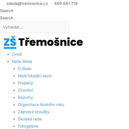
Přeskočit
zskola@tremosnice.cz
469 661 719
na
Search
obsah
Search
Úvod
Naše škola
O škole
Nadcházející akce
Projekty
Zvonění
Rozvrhy
Organizace školního roku
Zájmové kroužky
Školská rada
Fotogalerie