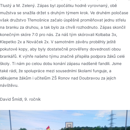
Tlustý a M. Zelený. Zápas byl zpočátku hodně vyrovnaný, obě
mužstva se snažila držet s druhým týmem krok. Ve druhém poločase
však družstvo Třemošnice začalo úspěšně proměňovat jednu střelu
na branku za druhou, a tak bylo za chvíli rozhodnuto. Zápas skončil
konečným skóre 7:0 pro nás. Za náš tým skórovali Kolbaba 3x,
Klepetko 2x a Nováček 2x. V samotném závěru proběhly ještě
pokutové kopy, aby byly dostatečně prověřeny dovednosti obou
brankářů. K výhře našeho týmu značně přispěla podpora žáků celé
školy. Ti nám po celou dobu konání zápasu nadšeně fandili. Jsme
také rádi, že spolupráce mezi sousedními školami funguje, a
děkujeme žákům i učitelům ZŠ Ronov nad Doubravou za jejich
návštěvu.
David Šmídl, 9. ročník