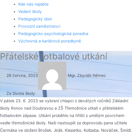
Kde nás najdete
Vedení školy
Pedagogický sbor
Provozní zaměstnanci
Pedagogicko-psychologická poradna
Výchovná a kariérová poradkyně
Přátelské fotbalové utkání
28 června, 2023
Mgr. Zbyněk Němec
Ze života školy
V pátek 23. 6. 2023 se vybraní chlapci z devátých ročníků Základní
školy Ronov nad Doubravou a ZŠ Třemošnice utkali v přátelském
fotbalovém zápase. Utkání proběhlo na hřišti s umělým povrchem
vedle třemošnické školy. Naši nastoupili za doprovodu pana učitele
Čermáka ve složení Brožek, Jirák, Klepetko, Kolbaba, Nováček, Šmídl,