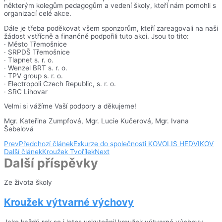
některým kolegům pedagogům a vedení školy, kteří nám pomohli s
organizací celé akce.
Dále je třeba poděkovat všem sponzorům, kteří zareagovali na naši
žádost vstřícně a finančně podpořili tuto akci. Jsou to tito:
· Město Třemošnice
· SRPDŠ Třemošnice
· Tlapnet s. r. o.
· Wenzel BRT s. r. o.
· TPV group s. r. o.
· Electropoli Czech Republic, s. r. o.
· SRC Lihovar
Velmi si vážíme Vaší podpory a děkujeme!
Mgr. Kateřina Zumpfová, Mgr. Lucie Kučerová, Mgr. Ivana
Šebelová
Prev
Předchozí článek
Exkurze do společnosti KOVOLIS HEDVIKOV
Další článek
Kroužek Tvořílek
Next
Další příspěvky
Ze života školy
Kroužek výtvarné výchovy
Jako každý rok se i letos uskutečnil kroužek výtvarné výchovy,