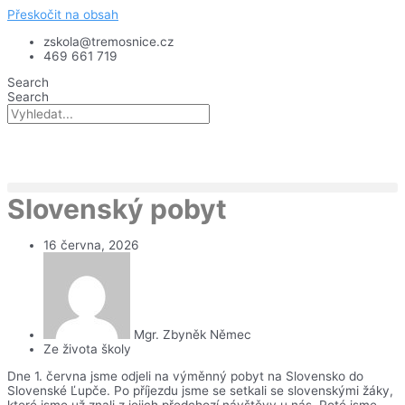
Přeskočit na obsah
zskola@tremosnice.cz
469 661 719
Search
Search
Slovenský pobyt
16 června, 2026
Mgr. Zbyněk Němec
Ze života školy
Dne 1. června jsme odjeli na výměnný pobyt na Slovensko do
Slovenské Ľupče. Po příjezdu jsme se setkali se slovenskými žáky,
které jsme už znali z jejich předchozí návštěvy u nás. Poté jsme