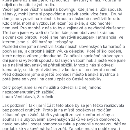
odjeli do hostitelských rodin.
Večer jsme se všichni sešli na bowlingu, kde jsme si užili spoustu
zábavy, mohli jsme si popovídat a strávit spolu více času. Druhý
den jsme vyrazili na kolech k hradu a následně navštívili ferratu.
Kdo chtěl, mohl si vyzkoušet lezení po skále, a kdo nechtěl,
nemusel. Pro mnohé z nás to byla zajímavá a nevšední zkušenost.
Třetí den jsme vyrazili do Tater, kde jsme obdivovali krásnou
slovenskou přírodu. Poté jsme navštívili aquapark Tatralandia, ve
kterém jsme si užili bazény i tobogány.
Poslední den jsme navštívili školu našich slovenských kamarádů a
podívali se, jak probíhá jejich výuka dějepisu. Poté přišlo loučení,
které nebylo vůbec jednoduché. Za několik společně strávených
dní jsme si vytvořili spoustu krásných vzpomínek a ještě více jsme
se s našimi slovenskými přáteli sblížili. Mnozí z nás si odvezli
kamarády, se kterými zůstávají v kontaktu i po návratu domů.
Před odjezdem jsme si ještě prohlédli město Banská Bystrica a
poté jsme se vydali na cestu zpět do České republiky.
Celý pobyt jsme si velmi užili a odvezli si z něj mnoho
nezapomenutelných zážitků.
Laura Ventluková, 8. ročník
Jak podzimní, tak i jarní část této akce by se jen těžko realizovala
bez pomoci druhých. Proto je na místě poděkovat rodičům
zúčastněných žáků, kteří vystoupili ze své komfortní zóny a
souhlasili s ubytováním slovenských žáků ve svých domovech,
navíc neváhali podat pomocnou ruku a pomohli s dopravou dětí na
pardubické vlakové nádraží a zpět. Za sebe musím poděkovat i