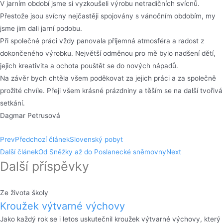
V jarním období jsme si vyzkoušeli výrobu netradičních svícnů.
Přestože jsou svícny nejčastěji spojovány s vánočním obdobím, my
jsme jim dali jarní podobu.
Při společné práci vždy panovala příjemná atmosféra a radost z
dokončeného výrobku. Největší odměnou pro mě bylo nadšení dětí,
jejich kreativita a ochota pouštět se do nových nápadů.
Na závěr bych chtěla všem poděkovat za jejich práci a za společně
prožité chvíle. Přeji všem krásné prázdniny a těším se na další tvořivá
setkání.
Dagmar Petrusová
Prev
Předchozí článek
Slovenský pobyt
Další článek
Od Sněžky až do Poslanecké sněmovny
Next
Další příspěvky
Ze života školy
Kroužek výtvarné výchovy
Jako každý rok se i letos uskutečnil kroužek výtvarné výchovy, který