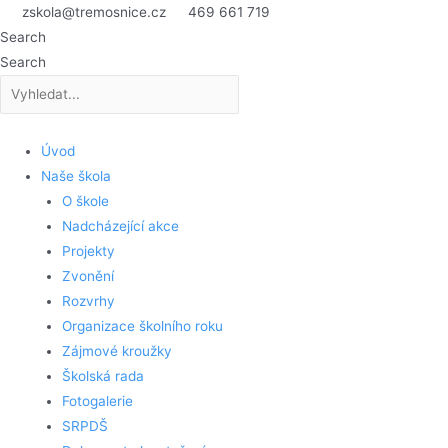
Přeskočit
zskola@tremosnice.cz
469 661 719
na
Search
obsah
Search
Úvod
Naše škola
O škole
Nadcházející akce
Projekty
Zvonění
Rozvrhy
Organizace školního roku
Zájmové kroužky
Školská rada
Fotogalerie
SRPDŠ