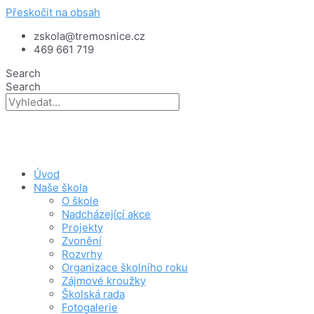
Přeskočit na obsah
zskola@tremosnice.cz
469 661 719
Search
Search
Úvod
Naše škola
O škole
Nadcházející akce
Projekty
Zvonění
Rozvrhy
Organizace školního roku
Zájmové kroužky
Školská rada
Fotogalerie