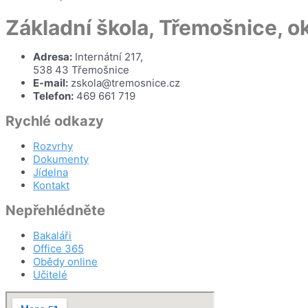
Základní škola, Třemošnice, 
Adresa:
Internátní 217,
538 43 Třemošnice
E-mail:
zskola@tremosnice.cz
Telefon:
469 661 719
Rychlé odkazy
Rozvrhy
Dokumenty
Jídelna
Kontakt
Nepřehlédněte
Bakaláři
Office 365
Obědy online
Učitelé