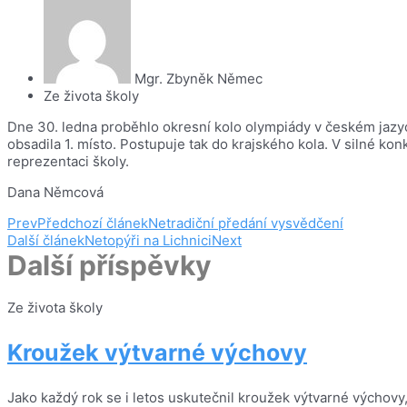
Mgr. Zbyněk Němec
Ze života školy
Dne 30. ledna proběhlo okresní kolo olympiády v českém jazy
obsadila 1. místo. Postupuje tak do krajského kola. V silné 
reprezentaci školy.
Dana Němcová
Prev
Předchozí článek
Netradiční předání vysvědčení
Další článek
Netopýři na Lichnici
Next
Další příspěvky
Ze života školy
Kroužek výtvarné výchovy
Jako každý rok se i letos uskutečnil kroužek výtvarné výchovy, 