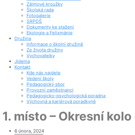
Zájmové kroužky
Školská rada
Fotogalerie
SRPDŠ
Dokumenty ke stažení
Ekologie a Felixmánie
Družina
Informace o školní družině
Ze života družiny
Vychovatelky
Jídelna
Kontakt
Kde nás najdete
Vedení školy
Pedagogický sbor
Provozní zaměstnanci
Pedagogicko-psychologická poradna
Výchovná a kariérová poradkyně
1. místo – Okresní kol
6 února, 2024