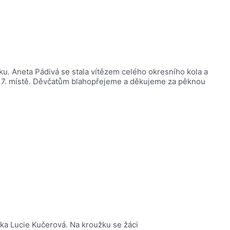
íku. Aneta Pádivá se stala vítězem celého okresního kola a
ém 7. místě. Děvčatům blahopřejeme a děkujeme za pěknou
elka Lucie Kučerová. Na kroužku se žáci