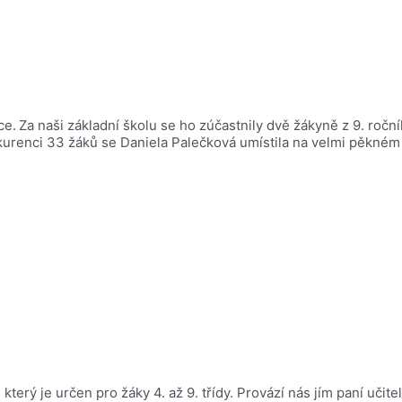
ce.
Za naši základní školu se ho zúčastnily dvě žákyně z 9. ročn
konkurenci 33 žáků se Daniela Palečková umístila na velmi pěkn
který je určen pro žáky 4. až 9. třídy. Provází nás jím paní učit