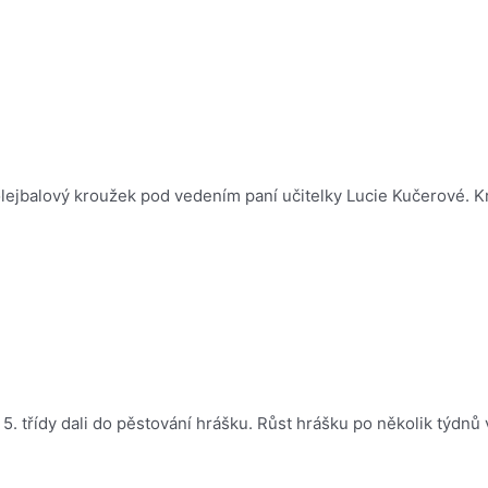
ejbalový kroužek pod vedením paní učitelky Lucie Kučerové. Krou
 5. třídy dali do pěstování hrášku. Růst hrášku po několik týdnů 