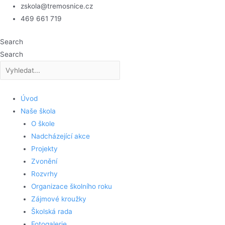
Přeskočit
zskola@tremosnice.cz
na
469 661 719
obsah
Search
Search
Úvod
Naše škola
O škole
Nadcházející akce
Projekty
Zvonění
Rozvrhy
Organizace školního roku
Zájmové kroužky
Školská rada
Fotogalerie