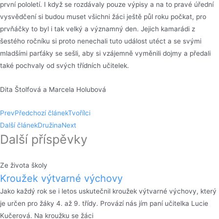
první pololetí. I když se rozdávaly pouze výpisy a na to pravé úřední
vysvědčení si budou muset všichni žáci ještě půl roku počkat, pro
prvňáčky to byl i tak velký a významný den. Jejich kamarádi z
šestého ročníku si proto nenechali tuto událost utéct a se svými
mladšími parťáky se sešli, aby si vzájemně vyměnili dojmy a předali
také pochvaly od svých třídních učitelek.
Dita Štolfová a Marcela Holubová
Prev
Předchozí článek
Tvořílci
Další článek
Družina
Next
Další příspěvky
Ze života školy
Kroužek výtvarné výchovy
Jako každý rok se i letos uskutečnil kroužek výtvarné výchovy, který
je určen pro žáky 4. až 9. třídy. Provází nás jím paní učitelka Lucie
Kučerová. Na kroužku se žáci